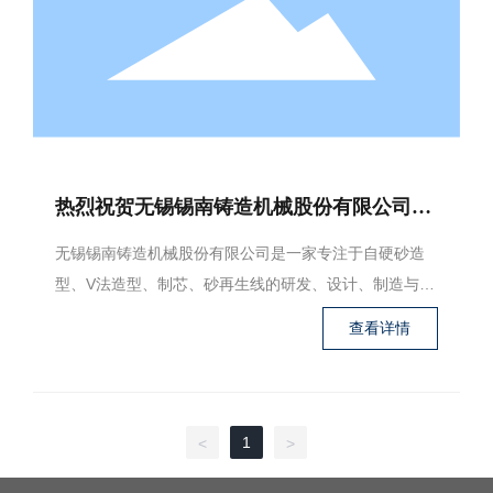
热烈祝贺无锡锡南铸造机械股份有限公司与
江苏蓝创项目组五月份就 “远程智控系统解
无锡锡南铸造机械股份有限公司是一家专注于自硬砂造
决方案”签约合作。
型、V法造型、制芯、砂再生线的研发、设计、制造与服
务，具有丰富的铸造机械生产实践经验和雄厚的技术力
查看详情
量，产品不断创新进步，用户遍布全国各地，并远销俄
罗斯等欧洲国家，以及日本、东南亚数国。锡南铸机的
主要产品为：一、自硬砂（呋喃树脂砂、酯硬化水玻璃
砂、碱性酚醛树脂砂、Pep-set树脂砂）造型、制芯单机
1
<
>
和机械化成套设备（填砂、振实、起模、涂料、烘干、